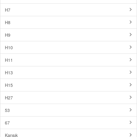
H7
H8
H9
H10
H11
H13
H15
H27
53
67
Karışık